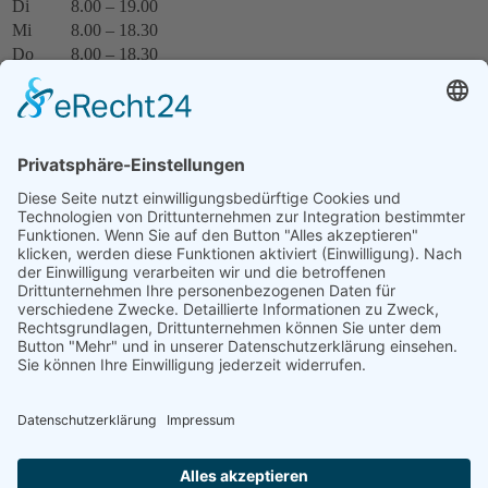
Di
8.00 – 19.00
Mi
8.00 – 18.30
Do
8.00 – 18.30
Fr
8.00 – 15.00
Weitere Termine nach Vereinbarung.
Termin online buchen
Wer hat Notdienst?
Unter der Telefonnummer
01805 986700
erreichen Sie den
Informationsdienst.
WaizmannTabelle
Die leistungsstärksten Zahnzusatzversicherungen vergleichen:
für Erwachsene
für Kinder
Jameda Zahnarzt Trame
Jameda Dr. Wegenast
Jameda Zahnärztin Weßels
Facebook