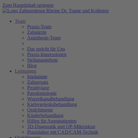
Zum Hauptinhalt springen
Team
Praxis-Team
Zahnärzte
Anästhesie-Team
Das spricht für Uns
Praxis-Impressionen
Stellanangebote
Blog
Leistungen
Implantate
Zahnersatz
Prophylaxe
Parodontologie
Wurzelkanalbehandlung
Kiefergelenksbehandlung
Oralchirurgie
Kinderbehandlung
Hilfen für Angstpatienten
3D-Diagnostik und OP-Mikroskop
Praxislabor mit CAD/CAM-Technik
Oralchirurgie