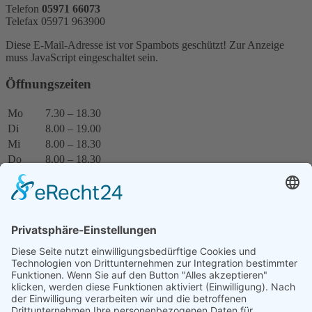
Telefon
05971 66073
Telefax 05971 963900
Diese E-Mail-Adresse ist vor Spambots geschützt! Zur Anzeige
muss JavaScript eingeschaltet sein.
Öffnungszeiten
Mo
7.30 – 18.30
Di
8.00 – 19.00
Mi
8.00 – 18.30
Do
8.00 – 18.30
Fr
8.00 – 15.00
Weitere Termine nach Vereinbarung.
Termin online buchen
Wer hat Notdienst?
Unter der Telefonnummer
01805 986700
erreichen Sie den
Informationsdienst.