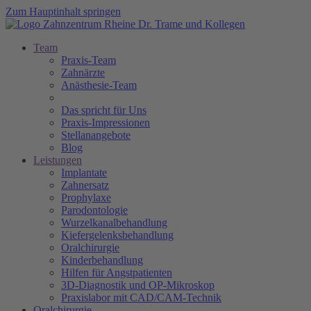
Zum Hauptinhalt springen
Team
Praxis-Team
Zahnärzte
Anästhesie-Team
Das spricht für Uns
Praxis-Impressionen
Stellanangebote
Blog
Leistungen
Implantate
Zahnersatz
Prophylaxe
Parodontologie
Wurzelkanalbehandlung
Kiefergelenksbehandlung
Oralchirurgie
Kinderbehandlung
Hilfen für Angstpatienten
3D-Diagnostik und OP-Mikroskop
Praxislabor mit CAD/CAM-Technik
Oralchirurgie